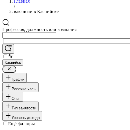
Главная
/
вакансии в Каспийске
Профессия, должность или компания
Каспийск
График
Рабочие часы
Опыт
Тип занятости
Уровень дохода
Ещё фильтры