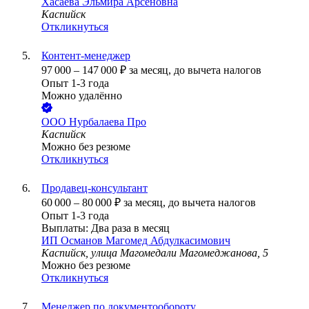
Хасаева Эльмира Арсеновна
Каспийск
Откликнуться
Контент-менеджер
97 000
–
147 000
₽
за месяц,
до вычета налогов
Опыт 1-3 года
Можно удалённо
ООО
Нурбалаева Про
Каспийск
Можно без резюме
Откликнуться
Продавец-консультант
60 000
–
80 000
₽
за месяц,
до вычета налогов
Опыт 1-3 года
Выплаты: Два раза в месяц
ИП
Османов Магомед Абдулкасимович
Каспийск, улица Магомедали Магомеджановa, 5
Можно без резюме
Откликнуться
Менеджер по документообороту